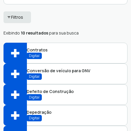
Nenhum resultado
Filtros
encontrado.
Exibindo
10 resultados
para sua busca
Contratos
Digital
Conversão de veículo para GNV
Abrir online > Via protocolo 1Doc
Digital
Atendimento:
Defeito de Construção
Abrir online > Via protocolo 1Doc
Digital
Atendimento:
Depedração
Abrir online > Via protocolo 1Doc
Digital
Atendimento: