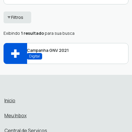
Colaborador
Judiciário
Filtros
Entrada de
Registro de
documentos
Atendimento
Exibindo
1 resultado
para sua busca
(REGAT)
Fornecedor
Campanha GNV 2021
Digital
Abrir online > Via protocolo 1Doc
Atendimento:
Inicio
Meu Inbox
Central de Serviços